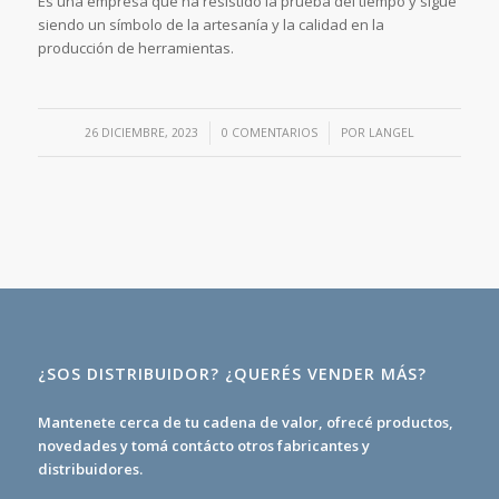
Es una empresa que ha resistido la prueba del tiempo y sigue
siendo un símbolo de la artesanía y la calidad en la
producción de herramientas.
/
/
26 DICIEMBRE, 2023
0 COMENTARIOS
POR
LANGEL
¿SOS DISTRIBUIDOR? ¿QUERÉS VENDER MÁS?
Mantenete cerca de tu cadena de valor, ofrecé productos,
novedades y tomá contácto otros fabricantes y
distribuidores.