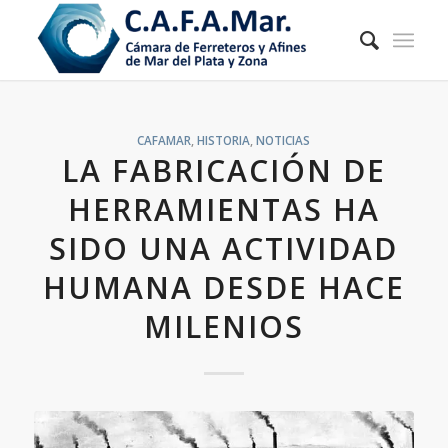
CAFAMAR Asistente
CAFAMAR
,
HISTORIA
,
NOTICIAS
En línea
LA FABRICACIÓN DE
HERRAMIENTAS HA
SIDO UNA ACTIVIDAD
¡Hola! Soy el asistente de CAFAMAR. ¿En qué puedo
HUMANA DESDE HACE
ayudarte? Podés consultarme sobre la cámara,
beneficios para socios o el Encuentro Ferretero.
MILENIOS